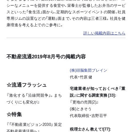
シーなメニューを提供する食堂や、栄養士が監修したお弁当のサービ
スといった「食生活」面から、定期的なスポーツイベントの開催、社員
専用ジムの設置などの「運動」面まで、その内容は三者三様。社員を健
康増進を考える上でのご参考に。
詳しい掲載内容はこちら
不動産流通2019年8月号の掲載内容
(株)頭脳集団ブレイン
代表・竹原 健
☆流通フラッシュ
宅建業者が知っておくべき『重
『激化する「沿線間競争」。まち
説』に関する調査実務 [33]:
づくりにも変化が』
『更地の売買(2)』
(株)ときそう
☆特集
代表取締役・吉野荘平
『「不動産業ビジョン2030」 策定
税理士さん 教えて![77]:
不動産最適活用へ』