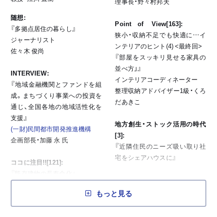
理事長・野々村邦夫
随想:
Point of View[163]:
『多拠点居住の暮らし』
狭小・収納不足でも快適に…イ
ジャーナリスト
ンテリアのヒント(4) <最終回>
佐々木 俊尚
『部屋をスッキリ見せる家具の
並べ方」』
INTERVIEW:
インテリアコーディネーター
『地域金融機関とファンドを組
整理収納アドバイザー1級・くろ
成。まちづくり事業への投資を
だあきこ
通じ、全国各地の地域活性化を
支援』
地方創生・ストック活用の時代
(一財)民間都市開発推進機構
[3]:
企画部長・加藤 永 氏
『近隣住民のニーズ吸い取り社
宅をシェアハウスに』
ココに注目!![121]:
『既存建物の長寿命化』
コレでバッチリ!営業マナー講座
ミサワホーム(株)
(東京都新宿区)
[122]:
もっと見る
『来客応対(お茶の出し方)』
既存物件が生まれ変わる![30]:
ヒロコマナーグループ