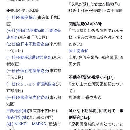
『父親が残した借金と相続(2)』
◆登場企業、団体等
税理士・1級FP技能士・森下清隆
(一社)不動産協会
(東京都千代田
区)
関連法規Q&A[439]:
(公社)全国宅地建物取引業協会
『宅地建物に係る信託受益権を
連合会
(東京都千代田区)
扱う場合の注意点等を教えてく
(公社)全日本不動産協会
(東京都
ださい』
千代田区)
国土交通省
(一社)不動産流通経営協会
(東京
土地・建設産業局不動産業課・深
都港区)
田大寛
(一社)全国住宅産業協会
(東京都
千代田区)
不動産登記の現場から[17]:
(一社)マンション管理業協会
(東
『売り主の住所変更登記につい
京都港区)
て』
(一社)不動産証券化協会
(東京都
司法書士・藤本忠久
港区)
三菱地所(株)
(東京都千代田区)
適正な不動産取引に向けて―事
価値住宅(株)
(東京都渋谷区)
例研究[416]:
(株) NIKKEI MARKS
(横浜市
『原状回復特約が有効でないと