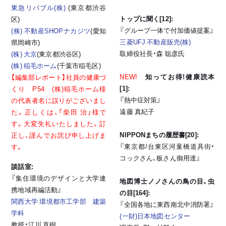
東急リバブル(株)
(東京都渋谷
トップに聞く[12]:
区)
『グループ一体で付加価値提案』
(株) 不動産SHOPナカジツ
(愛知
三菱UFJ 不動産販売(株)
県岡崎市)
取締役社長・森 聡彦氏
(株) 大京
(東京都渋谷区)
(株) 稲毛ホーム
(千葉市稲毛区)
NEW!
知ってお得!健康読本
【編集部レポート】社員の健康づ
[1]:
くり P54 (株)稲毛ホーム様
『熱中症対策』
の代表者名に誤りがございまし
遠藤 真紀子
た。正しくは、「柴田 治」様で
す。大変失礼いたしました。訂
NIPPONまちの履歴書[20]:
正し、謹んでお詫び申し上げま
『東京都/台東区河童橋道具街・
す。
コックさん、板さん御用達』
談話室:
『集住環境のデザインと大学連
地図博士ノノさんの鳥の目、虫
携地域再編活動』
の目[164]:
関西大学 環境都市工学部 建築
『全国各地に東西南北中消防署』
学科
(一財)日本地図センター
教授・江川 直樹