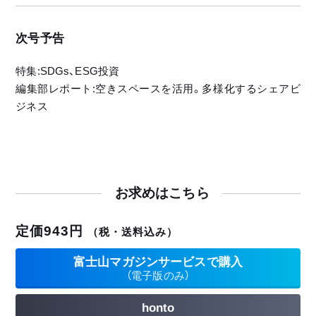
『K邸』
代表・西出 ひろ子
(株)リズム
(石川県金沢市)
次号予告
JREIT研究所[161]:
店舗探訪おじゃましま～す
アイビー総研(株)
[158]:
特集:SDGs、ESG投資
代表取締役・関 大介
『〝月3件集中型〟営業で満足度
編集部レポート:空きスペースを活用。多様化するシェアビ
高め、リピーター増やす』
ジネス
日本全国不動産掘り出し情報
(株) ハマサキ不動産
(東京都渋谷
[164]:
区)
『田辺市/甲府市』
わが社のCSR[57]:
不動産デジタル事情[222]:
『神社の参道を毎月清掃。取引
『GAFA(1)』
先企業・住民も巻き込み、今や80
(有)エフ・ディ・エス
人規模の活動に』
代表取締役・有瀧敬之
武蔵コーポレーション(株)
(東京
定価943円
（税・送料込み）
都千代田区)
WORLD VIEW[259]:
富士山マガジンサービスで購入
『ハワイの不動産事情(1)』
（電子版のみ）
一問一答!建築のキホン—[7]:
ハワイアンジョイ不動産会長
『既存住宅の仲介の際、お客さま
深山 ツヤ子
honto
からシックハウス対策がされて