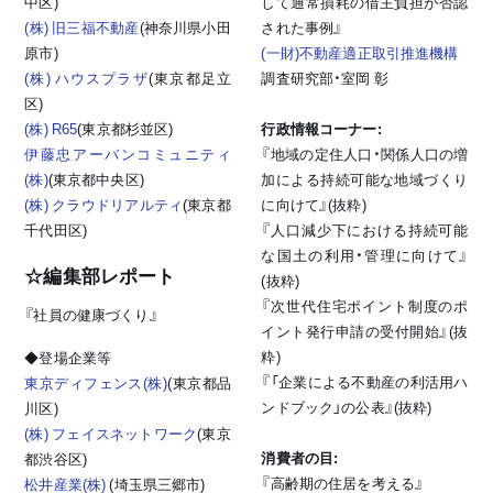
中区)
して通常損耗の借主負担が否認
(株) 旧三福不動産
(神奈川県小田
された事例』
原市)
(一財)不動産適正取引推進機構
(株) ハウスプラザ
(東京都足立
調査研究部・室岡 彰
区)
(株) R65
(東京都杉並区)
行政情報コーナー:
伊藤忠アーバンコミュニティ
『地域の定住人口・関係人口の増
(株)
(東京都中央区)
加による持続可能な地域づくり
(株) クラウドリアルティ
(東京都
に向けて』(抜粋)
千代田区)
『人口減少下における持続可能
な国土の利用・管理に向けて』
☆編集部レポート
(抜粋)
『次世代住宅ポイント制度のポ
『社員の健康づくり』
イント発行申請の受付開始』(抜
粋)
◆登場企業等
『「企業による不動産の利活用ハ
東京ディフェンス(株)
(東京都品
ンドブック」の公表』(抜粋)
川区)
(株) フェイスネットワーク
(東京
消費者の目:
都渋谷区)
『高齢期の住居を考える』
松井産業(株)
(埼玉県三郷市)