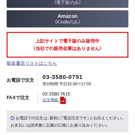
（電子版のみ）
いるか聞かれました。どのよう
に説明すれば?』
Amazon
忙中閑あり
(株)ユニ総合計画 一級建築
（Kindleのみ）
MARKET INDEX
士・秋山英樹
不動産ニュースクリップ
業界団体の動き
宅建ケーススタディ 日々是勉強
上記サイトで電子版のみ販売中
バックナンバー
[63]:
（当社での販売在庫はありません）
『「条件」に関する問題』
取扱書店リストはこちら
03-3580-0791
お電話で注文
受付時間 平日10:00〜17:00
03-3580-7615
FAXで注文
注文用紙
お電話での注文は、最初に「電話注文です」とお伝えください。
お支払いは請求書に記載の口座にお振り込みください。